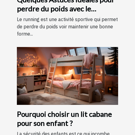
perdre du poids avec le
running ?
Le running est une activité sportive qui permet
de perdre du poids voir maintenir une bonne
forme...
Pourquoi choisir un lit cabane
pour son enfant ?
La sécurité des enfants est ce qui incombe