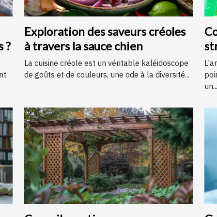
Exploration des saveurs créoles
Co
s ?
à travers la sauce chien
st
é
La cuisine créole est un véritable kaléidoscope
L'a
nt
de goûts et de couleurs, une ode à la diversité...
poi
un..