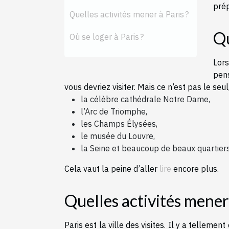
prép
Quelles activités mener à Paris ?
Qu
Où se loger à Paris ?
Lor
pens
vous devriez visiter. Mais ce n’est pas le se
la célèbre cathédrale Notre Dame,
l’Arc de Triomphe,
les Champs Élysées,
le musée du Louvre,
la Seine et beaucoup de beaux quartiers
Cela vaut la peine d’aller
lire
encore plus.
Quelles activités mener 
Paris est la ville des visites. Il y a tellemen