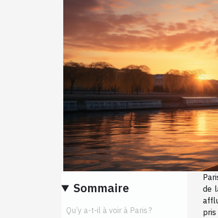
Pari
Sommaire
de l
affl
Qu’y a-t-il à voir à Paris ?
pri