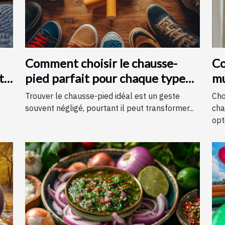
Comment choisir le chausse-
Co
t
pied parfait pour chaque type
mu
de chaussure
c
Trouver le chausse-pied idéal est un geste
Cho
souvent négligé, pourtant il peut transformer...
cha
opti