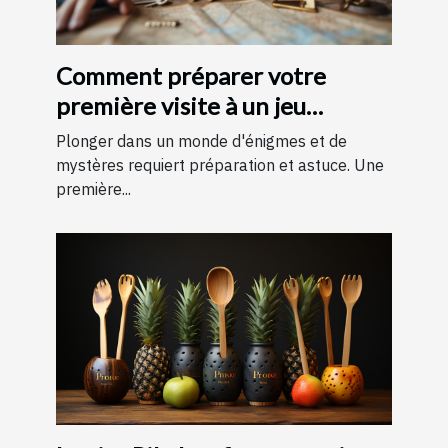
Comment préparer votre
première visite à un jeu
d'évasion : conseils et astuces
Plonger dans un monde d'énigmes et de
pour une expérience
mystères requiert préparation et astuce. Une
première...
mémorable