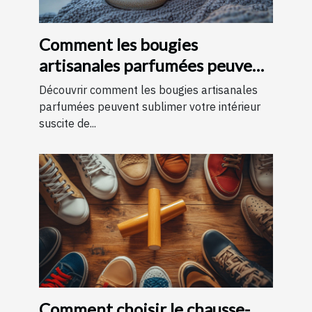
Comment les bougies
artisanales parfumées peuvent
améliorer votre intérieur
Découvrir comment les bougies artisanales
parfumées peuvent sublimer votre intérieur
suscite de...
Comment choisir le chausse-