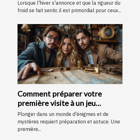
pour l'hiver
Lorsque l'hiver s'annonce et que la rigueur du
froid se fait sentir, il est primordial pour ceux...
Comment préparer votre
première visite à un jeu
d'évasion : conseils et astuces
Plonger dans un monde d'énigmes et de
pour une expérience
mystères requiert préparation et astuce. Une
première...
mémorable