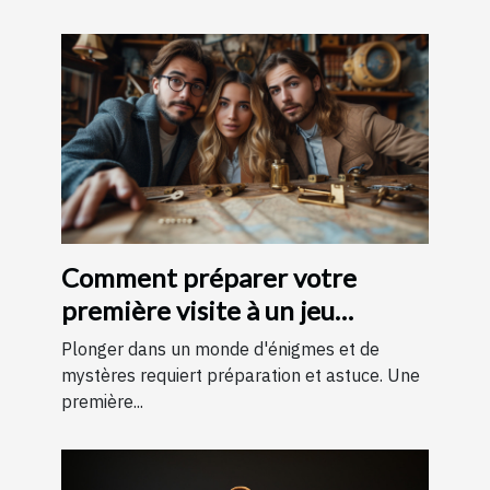
Comment préparer votre
première visite à un jeu
d'évasion : conseils et astuces
Plonger dans un monde d'énigmes et de
pour une expérience
mystères requiert préparation et astuce. Une
première...
mémorable