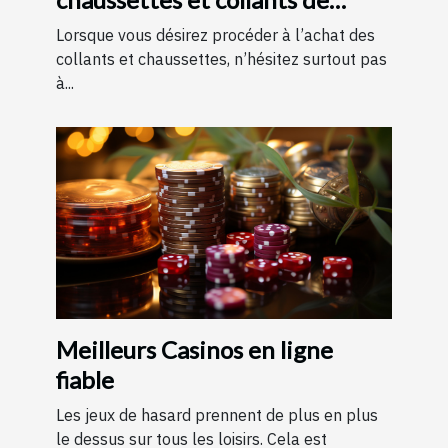
contention ?
Lorsque vous désirez procéder à l’achat des
collants et chaussettes, n’hésitez surtout pas
à...
Meilleurs Casinos en ligne
fiable
Les jeux de hasard prennent de plus en plus
le dessus sur tous les loisirs. Cela est