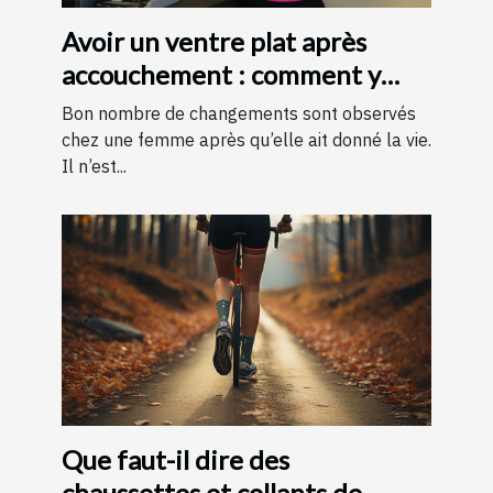
Avoir un ventre plat après
accouchement : comment y
parvenir ?
Bon nombre de changements sont observés
chez une femme après qu’elle ait donné la vie.
Il n’est...
Que faut-il dire des
chaussettes et collants de