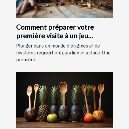
Comment préparer votre
première visite à un jeu
d'évasion : conseils et astuces
Plonger dans un monde d'énigmes et de
pour une expérience
mystères requiert préparation et astuce. Une
première...
mémorable