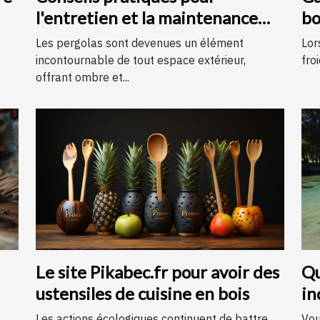
l'entretien et la maintenance
bo
des pergolas
Les pergolas sont devenues un élément
Lor
incontournable de tout espace extérieur,
froi
offrant ombre et...
Le site Pikabec.fr pour avoir des
Qu
ustensiles de cuisine en bois
in
An
Les actions écologiques continuent de battre
Vou