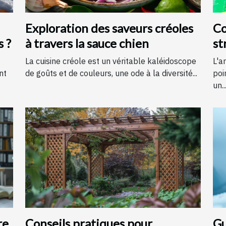
Exploration des saveurs créoles
Co
s ?
à travers la sauce chien
st
é
La cuisine créole est un véritable kaléidoscope
L'a
nt
de goûts et de couleurs, une ode à la diversité...
poi
un..
re
Conseils pratiques pour
Gu