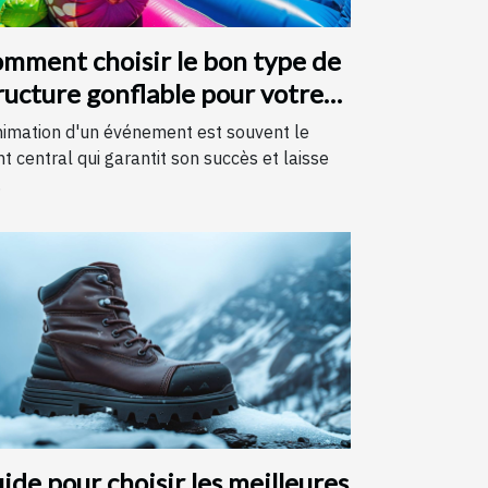
mment choisir le bon type de
ructure gonflable pour votre
vénement
nimation d'un événement est souvent le
nt central qui garantit son succès et laisse
.
ide pour choisir les meilleures