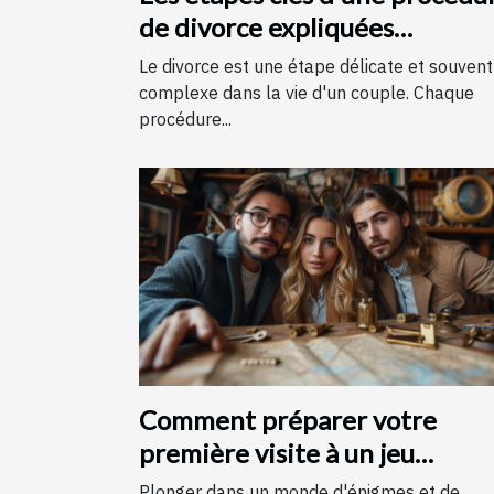
de divorce expliquées
simplement
Le divorce est une étape délicate et souvent
complexe dans la vie d'un couple. Chaque
procédure...
Comment préparer votre
première visite à un jeu
d'évasion : conseils et astuces
Plonger dans un monde d'énigmes et de