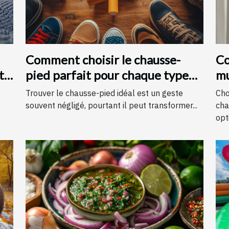
Comment choisir le chausse-
Co
t
pied parfait pour chaque type
mu
de chaussure
c
Trouver le chausse-pied idéal est un geste
Cho
souvent négligé, pourtant il peut transformer...
cha
opti