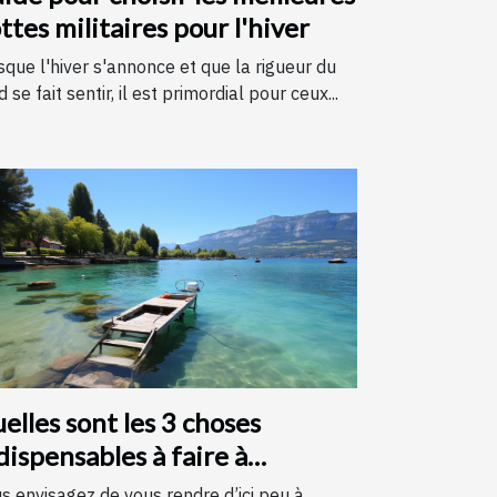
ttes militaires pour l'hiver
sque l'hiver s'annonce et que la rigueur du
d se fait sentir, il est primordial pour ceux...
elles sont les 3 choses
dispensables à faire à
necy ?
s envisagez de vous rendre d’ici peu à