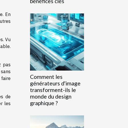
bénéfices clés
e. En
utres
es. Vu
able.
z pas
r sans
Comment les
faire
générateurs d'image
transforment-ils le
monde du design
es de
graphique ?
r les