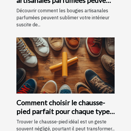
artisanales parfumées peuvent
améliorer votre intérieur
Découvrir comment les bougies artisanales
parfumées peuvent sublimer votre intérieur
suscite de...
Comment choisir le chausse-
pied parfait pour chaque type
de chaussure
Trouver le chausse-pied idéal est un geste
souvent négligé, pourtant il peut transformer...