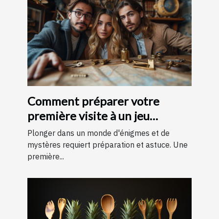
Comment préparer votre
première visite à un jeu
d'évasion : conseils et astuces
Plonger dans un monde d'énigmes et de
pour une expérience
mystères requiert préparation et astuce. Une
première...
mémorable