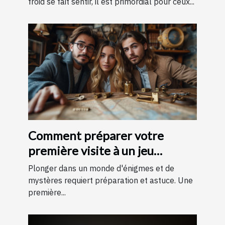
froid se fait sentir, il est primordial pour ceux...
Comment préparer votre
première visite à un jeu
d'évasion : conseils et astuces
Plonger dans un monde d'énigmes et de
pour une expérience
mystères requiert préparation et astuce. Une
première...
mémorable