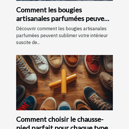
Comment les bougies
artisanales parfumées peuvent
améliorer votre intérieur
Découvrir comment les bougies artisanales
parfumées peuvent sublimer votre intérieur
suscite de...
Comment choisir le chausse-
pied parfait pour chaque type