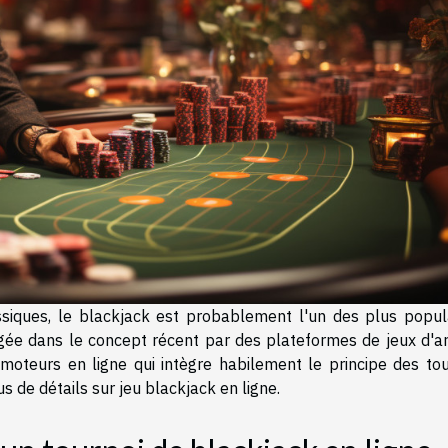
ssiques, le blackjack est probablement l'un des plus popula
ée dans le concept récent par des plateformes de jeux d'ar
omoteurs en ligne qui intègre habilement le principe des tou
lus de détails sur jeu blackjack en ligne.