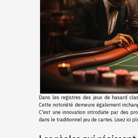
Dans les registres des jeux de hasard cla
Cette notoriété demeure également inchang
C'est une innovation introduite par des pr
dans le traditionnel jeu de cartes. Lisez ici p