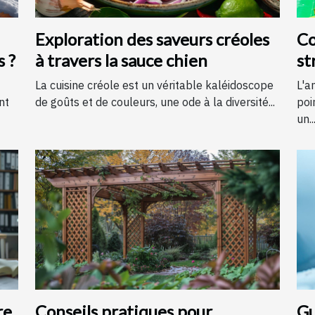
Exploration des saveurs créoles
Co
s ?
à travers la sauce chien
st
é
La cuisine créole est un véritable kaléidoscope
L'a
nt
de goûts et de couleurs, une ode à la diversité...
poi
un..
re
Conseils pratiques pour
Gu