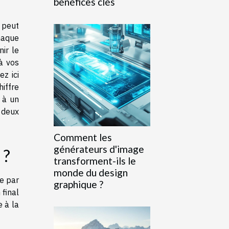
bénéfices clés
 peut
haque
nir le
à vos
ez ici
iffre
 à un
z deux
Comment les
générateurs d'image
 ?
transforment-ils le
monde du design
se par
graphique ?
 final
e à la