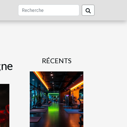
RÉCENTS
gne