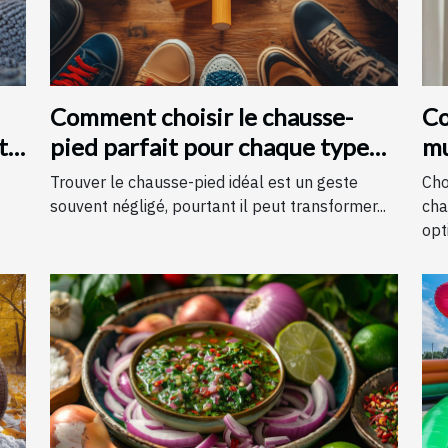
Comment choisir le chausse-
Co
t
pied parfait pour chaque type
mu
de chaussure
c
Trouver le chausse-pied idéal est un geste
Cho
souvent négligé, pourtant il peut transformer...
cha
opti